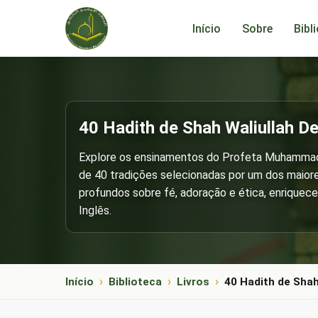
Início
Sobre
Bibl
40 Hadith de Shah Waliullah D
Explore os ensinamentos do Profeta Muhammad ﷺ através dos '40 Hadith de Shah Waliullah Dehlawi', uma col
de 40 tradições selecionadas por um dos maiores
profundos sobre fé, adoração e ética, enrique
Inglês.
Início
Biblioteca
Livros
40 Hadith de Shah