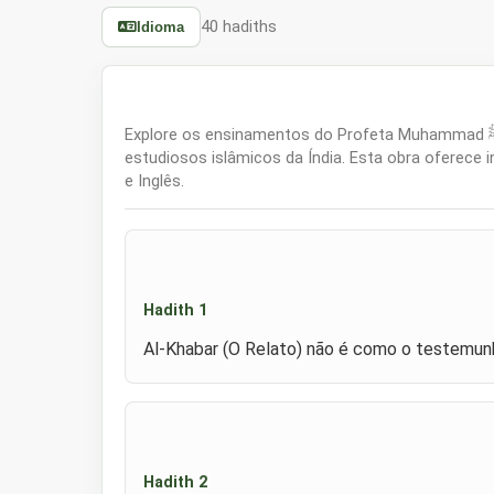
40 hadiths
Idioma
Explore os ensinamentos do Profeta Muhammad ﷺ através dos '40 Hadith de Shah Waliullah Dehlawi', uma coleção de 40 tradições selecionadas por um dos maiores
estudiosos islâmicos da Índia. Esta obra oferece 
e Inglês.
Hadith 1
Al-Khabar (O Relato) não é como o testemunh
Hadith 2