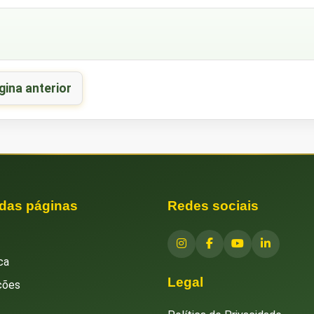
gina anterior
 das páginas
Redes sociais
ca
Legal
ções