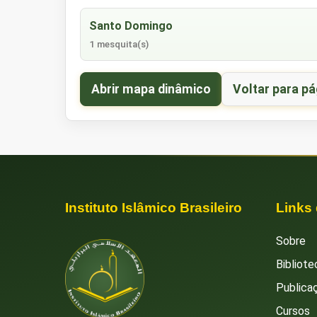
Santo Domingo
1 mesquita(s)
Abrir mapa dinâmico
Voltar para pá
Instituto Islâmico Brasileiro
Links
Sobre
Bibliote
Publica
Cursos