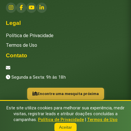
Legal
Política de Privacidade
Termos de Uso
Contato
[email protected]
Segunda a Sexta: 9h às 18h
Encontre uma mesquita próxima
Este site utiliza cookies para melhorar sua experiência, medir
visitas, registrar leads e atribuir doações concluídas a
campanhas.
Política de Privacidade
|
Termos de Uso
© 2026 Instituto Islâmico Brasileiro. Todos os direitos
reservados.
Aceitar