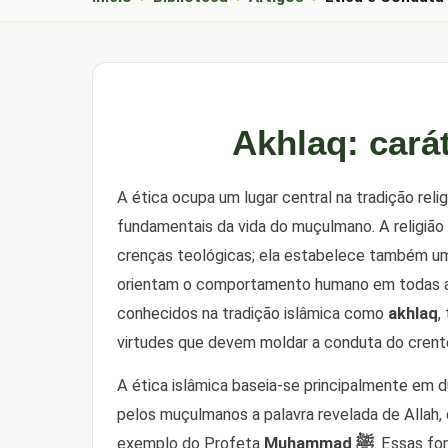
Akhlaq: cará
A ética ocupa um lugar central na tradição rel
fundamentais da vida do muçulmano. A religião n
crenças teológicas; ela estabelece também um
orientam o comportamento humano em todas as
conhecidos na tradição islâmica como
akhlaq
,
virtudes que devem moldar a conduta do crent
A ética islâmica baseia-se principalmente em 
pelos muçulmanos a palavra revelada de Allah,
exemplo do Profeta
Muhammad ﷺ
. Essas f