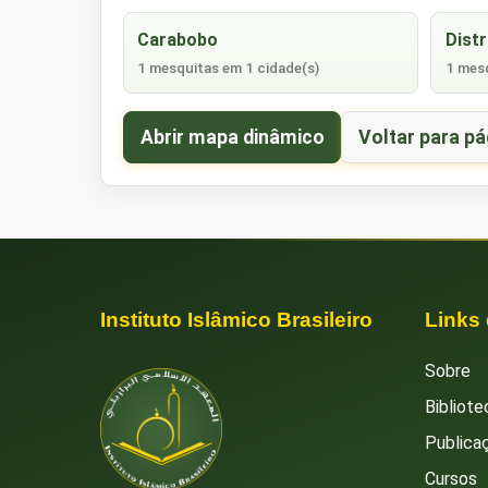
Carabobo
Distr
1 mesquitas em 1 cidade(s)
1 mesq
Abrir mapa dinâmico
Voltar para pá
Instituto Islâmico Brasileiro
Links
Sobre
Bibliote
Publica
Cursos