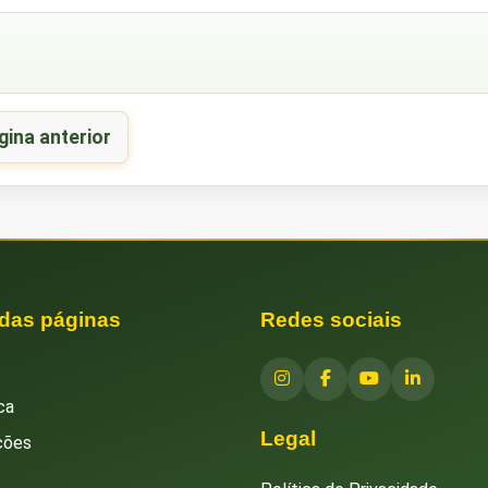
gina anterior
 das páginas
Redes sociais
ca
Legal
ções