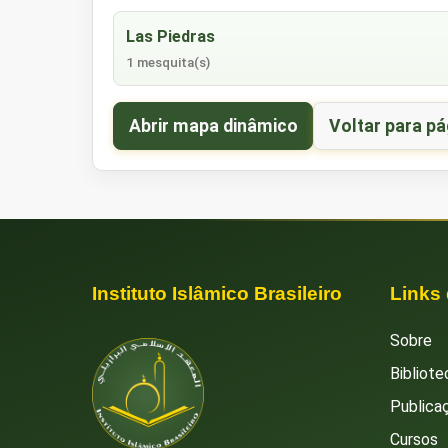
Las Piedras
1 mesquita(s)
Abrir mapa dinâmico
Voltar para pá
Instituto Islâmico Brasileiro
Links
Sobre
Bibliote
Publica
Cursos