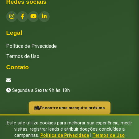
Redes sociais
Legal
Política de Privacidade
Termos de Uso
Contato
[email protected]
Segunda a Sexta: 9h às 18h
Encontre uma mesquita próxima
Este site utiliza cookies para melhorar sua experiência, medir
visitas, registrar leads e atribuir doações concluídas a
campanhas.
Política de Privacidade
|
Termos de Uso
© 2026 Instituto Islâmico Brasileiro. Todos os direitos