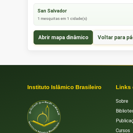
San Salvador
1 mesquitas em 1 cidade(s)
Abrir mapa dinâmico
Voltar para pá
Instituto Islâmico Brasileiro
Links
Sobre
Bibliote
Publica
Cursos