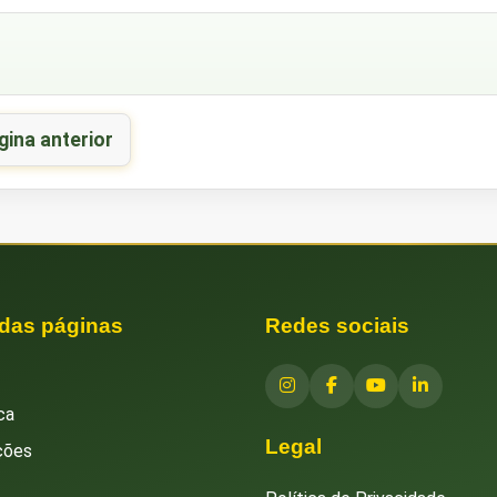
gina anterior
 das páginas
Redes sociais
ca
Legal
ções