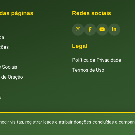
 das páginas
Redes sociais
ca
Legal
ções
Política de Privacidade
 Sociais
Termos de Uso
s de Oração
s
medir visitas, registrar leads e atribuir doações concluídas a campa
© 2026 Instituto Islâmico Brasileiro. Todos os direitos reservados.