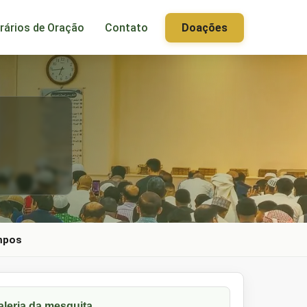
rários de Oração
Contato
Doações
mpos
aleria da mesquita