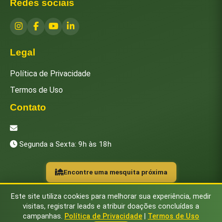
Redes sociais
Legal
Política de Privacidade
Termos de Uso
Contato
[email protected]
Segunda a Sexta: 9h às 18h
Encontre uma mesquita próxima
Este site utiliza cookies para melhorar sua experiência, medir
visitas, registrar leads e atribuir doações concluídas a
campanhas.
Política de Privacidade
|
Termos de Uso
© 2026 Instituto Islâmico Brasileiro. Todos os direitos