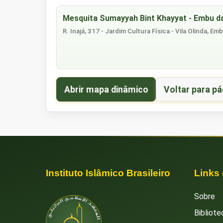
Mesquita Sumayyah Bint Khayyat - Embu d
R. Inajá, 317 - Jardim Cultura Física - Vila Olinda, E
Abrir mapa dinâmico
Voltar para pá
Instituto Islâmico Brasileiro
Links
Sobre
Bibliote