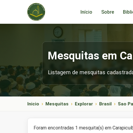
Início
Sobre
Bibl
Mesquitas em Ca
Listagem de mesquitas cadastrada
Inicio
Mesquitas
Explorar
Brasil
Sao Pa
Foram encontradas 1 mesquita(s) em Carapicuí