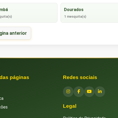
umbá
Dourados
uita(s)
1 mesquita(s)
gina anterior
 das páginas
Redes sociais
ca
Legal
ções