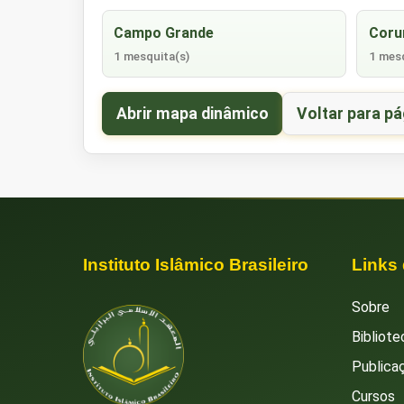
Campo Grande
Cor
1 mesquita(s)
1 mesq
Abrir mapa dinâmico
Voltar para pá
Instituto Islâmico Brasileiro
Links
Sobre
Bibliote
Publica
Cursos