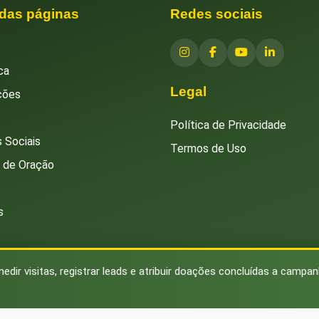
 das páginas
Redes sociais
ca
Legal
ções
Política de Privacidade
 Sociais
Termos de Uso
s de Oração
s
medir visitas, registrar leads e atribuir doações concluídas a campa
© 2026 Instituto Islâmico Brasileiro. Todos os direitos reservados.