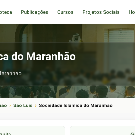
ioteca
Publicações
Cursos
Projetos Sociais
Ho
ca do Maranhão
Maranhao.
hao
São Luís
Sociedade Islâmica do Maranhão
quita
G