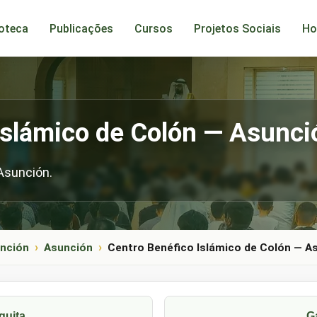
ioteca
Publicações
Cursos
Projetos Sociais
Ho
Islámico de Colón — Asunci
Asunción.
nción
Asunción
Centro Benéfico Islámico de Colón — A
quita
G