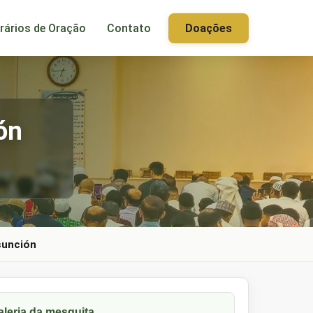
rários de Oração
Contato
Doações
ón
sunción
aleria da mesquita