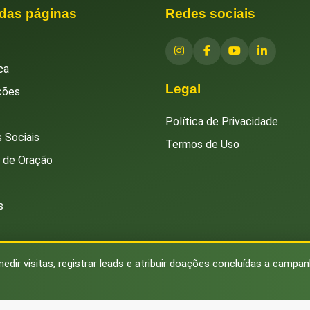
 das páginas
Redes sociais
ca
Legal
ções
Política de Privacidade
 Sociais
Termos de Uso
s de Oração
s
medir visitas, registrar leads e atribuir doações concluídas a campa
© 2026 Instituto Islâmico Brasileiro. Todos os direitos reservados.