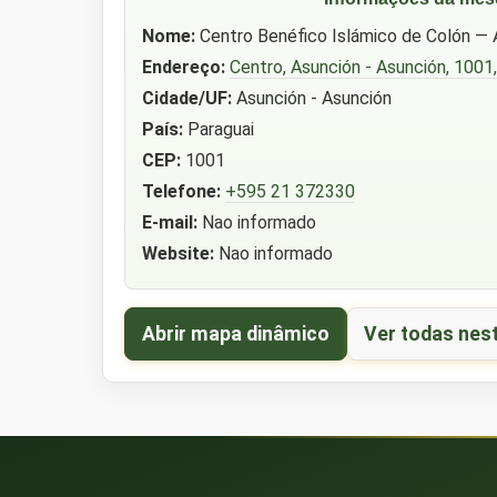
Nome:
Centro Benéfico Islámico de Colón — 
Endereço:
Centro, Asunción - Asunción, 1001,
Cidade/UF:
Asunción - Asunción
País:
Paraguai
CEP:
1001
Telefone:
+595 21 372330
E-mail:
Nao informado
Website:
Nao informado
Abrir mapa dinâmico
Ver todas nes