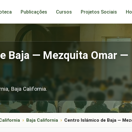
ioteca
Publicações
Cursos
Projetos Sociais
Ho
de Baja — Mezquita Omar —
ia, Baja California.
California
Baja California
Centro Islámico de Baja — Mez