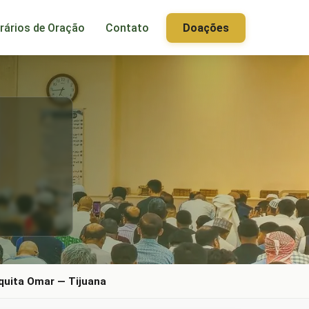
rários de Oração
Contato
Doações
quita Omar — Tijuana