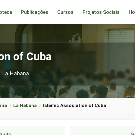
ioteca
Publicações
Cursos
Projetos Sociais
Ho
ion of Cuba
 La Habana.
ana
La Habana
Islamic Association of Cuba
quita
G