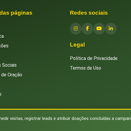
 das páginas
Redes sociais
ca
Legal
ções
Política de Privacidade
 Sociais
Termos de Uso
s de Oração
s
medir visitas, registrar leads e atribuir doações concluídas a campa
© 2026 Instituto Islâmico Brasileiro. Todos os direitos reservados.