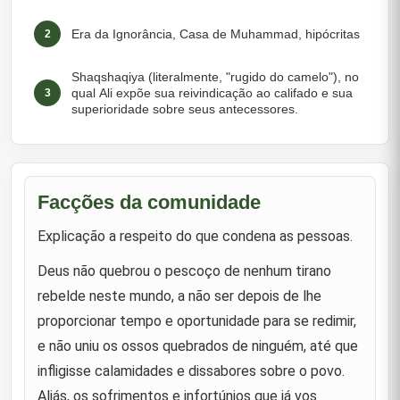
Era da Ignorância, Casa de Muhammad, hipócritas
2
Shaqshaqiya (literalmente, "rugido do camelo"), no
qual Ali expõe sua reivindicação ao califado e sua
3
superioridade sobre seus antecessores.
Sua visão de futuro e sua firmeza no Islã
4
Quando Abbas e Abu Sufyan se ofereceram para
Facções da comunidade
jurar lealdade a ele pelo califado após a morte de
5
Muhammad.
Explicação a respeito do que condena as pessoas.
Ao ser aconselhado a não perseguir Talha e Zubayr
Deus não quebrou o pescoço de nenhum tirano
6
por brigarem, ele disse: "Estou lutando!"
rebelde neste mundo, a não ser depois de lhe
proporcionar tempo e oportunidade para se redimir,
Os hipócritas
7
e não uniu os ossos quebrados de ninguém, até que
infligisse calamidades e dissabores sobre o povo.
Sobre Zubayr em um momento apropriado.
8
Aliás, os sofrimentos e infortúnios que já vos