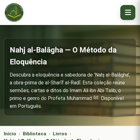
Nahj al-Balāgha — O Método da
Eloquência
Descubra a eloquência e sabedoria de 'Nahj al-Balāgha',
a obra-prima de al-Sharīf al-Raḍī. Esta coleção reúne
sermões, cartas e ditos do Imam Ali ibn Abi Talib, o
primo e genro do Profeta Muhammad ﷺ. Disponível
em Português.
Início
Biblioteca
Livros