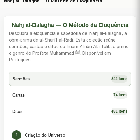
Nahj al-Balāgha — O Método da Eloquência
Nahj al-Balāgha — O Método da Eloquência
Descubra a eloquência e sabedoria de 'Nahj al-Balāgha', a
obra-prima de al-Sharīf al-Raḍī. Esta coleção reúne
sermões, cartas e ditos do Imam Ali ibn Abi Talib, o primo
e genro do Profeta Muhammad ﷺ. Disponível em
Português.
Sermões
241 itens
Cartas
74 itens
Ditos
481 itens
Criação do Universo
1