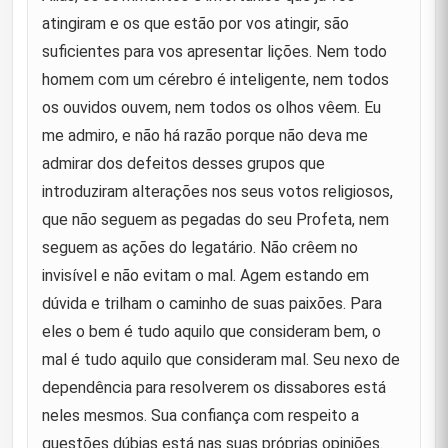
Covardia de seus inimigos na Batalha do Camelo
atingiram e os que estão por vos atingir, são
9
suficientes para vos apresentar lições. Nem todo
Talha e Zubayr
10
homem com um cérebro é inteligente, nem todos
os ouvidos ouvem, nem todos os olhos vêem. Eu
Quando ele entregou o estandarte da Batalha do
11
me admiro, e não há razão porque não deva me
Camelo ao seu filho Muhammad.
admirar dos defeitos desses grupos que
Quando, após sua vitória na Batalha do Camelo,
introduziram alterações nos seus votos religiosos,
um de seus camaradas disse: "Gostaria que meu
12
que não seguem as pegadas do seu Profeta, nem
irmão estivesse presente para que ele também
pudesse ter visto o su
seguem as ações do legatário. Não crêem no
invisível e não evitam o mal. Agem estando em
Condenando o povo de Basra
13
dúvida e trilham o caminho de suas paixões. Para
eles o bem é tudo aquilo que consideram bem, o
Também em condenação ao povo de Basra
14
mal é tudo aquilo que consideram mal. Seu nexo de
dependência para resolverem os dissabores está
Após retomar as concessões de terras feitas por
15
Uthman
neles mesmos. Sua confiança com respeito a
questões dúbias está nas suas próprias opiniões.