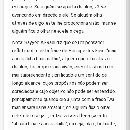
Covardia de seus inimigos na Batalha do Camelo
consegue. Se alguém se aparta de algo, vê-se
9
avançando em direção a ele. Se alguém olha
Talha e Zubayr
10
através de algo, este lhe proporciona visão, mas se
alguém fixa o olhar nele, ele o cega.
Quando ele entregou o estandarte da Batalha do
11
Camelo ao seu filho Muhammad.
Nota: Sayyed Al-Radi diz que se um pensador
refletir sobre esta frase de Príncipe dos Fiéis: “man
Quando, após sua vitória na Batalha do Camelo,
absara biha bassarathu”, alguém que olha através
um de seus camaradas disse: "Gostaria que meu
12
irmão estivesse presente para que ele também
de algo, lhe proporciona visão, encontrará nela um
pudesse ter visto o su
mui surpreendente significado e um sentido de
longo alcance, cujos propósitos não podem ser
Condenando o povo de Basra
13
apreciados e cujo objetivo não pode ser entendido,
Também em condenação ao povo de Basra
14
principalmente quando ele a junta com a frase “wa
man absara ilaiha ámathu”, se alguém fixa o olhar
Após retomar as concessões de terras feitas por
nele, ele o cega… ; então verá a diferença entre
15
Uthman
“absara biha e absara ilaiha”, ou seja, claro, brilhante,