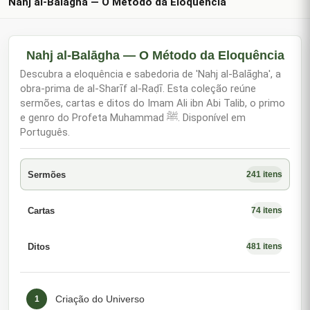
Nahj al-Balāgha — O Método da Eloquência
Nahj al-Balāgha — O Método da Eloquência
Descubra a eloquência e sabedoria de 'Nahj al-Balāgha', a
obra-prima de al-Sharīf al-Raḍī. Esta coleção reúne
sermões, cartas e ditos do Imam Ali ibn Abi Talib, o primo
e genro do Profeta Muhammad ﷺ. Disponível em
Português.
Sermões
241 itens
Cartas
74 itens
Ditos
481 itens
Criação do Universo
1