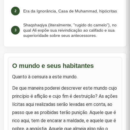
Era da Ignorância, Casa de Muhammad, hipócritas
2
Shaqshaqiya (literalmente, "rugido do camelo"), no
qual Ali expõe sua reivindicação ao califado e sua
3
superioridade sobre seus antecessores.
Sua visão de futuro e sua firmeza no Islã
4
Quando Abbas e Abu Sufyan se ofereceram para
O mundo e seus habitantes
jurar lealdade a ele pelo califado após a morte de
5
Muhammad.
Quanto à censura a este mundo.
Ao ser aconselhado a não perseguir Talha e Zubayr
De que maneira poderei descrever este mundo cujo
6
por brigarem, ele disse: "Estou lutando!"
princípio é aflição e cujo fim é destruição? As ações
lícitas aqui realizadas serão levadas em conta, ao
Os hipócritas
7
passo que as proibidas terão punição. Aquele que é
rico aqui, tem de encarar a maldade, e aquele que é
Sobre Zubayr em um momento apropriado.
8
pobre, a angústia. Aquele que almeja algo não o