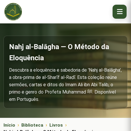
Nahj al-Balāgha — O Método da
Eloquência
Descubra a eloquência e sabedoria de 'Nahj al-Balāgha',
a obra-prima de al-Sharīf al-Raḍī. Esta coleção reúne
sermões, cartas e ditos do Imam Ali ibn Abi Talib, o
primo e genro do Profeta Muhammad ﷺ. Disponível
em Português.
Início
Biblioteca
Livros