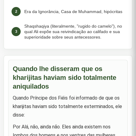
Era da Ignorância, Casa de Muhammad, hipócritas
2
Shaqshaqiya (literalmente, "rugido do camelo"), no
qual Ali expõe sua reivindicação ao califado e sua
3
superioridade sobre seus antecessores.
Sua visão de futuro e sua firmeza no Islã
4
Quando Abbas e Abu Sufyan se ofereceram para
Quando lhe disseram que os
jurar lealdade a ele pelo califado após a morte de
5
kharijitas haviam sido totalmente
Muhammad.
aniquilados
Ao ser aconselhado a não perseguir Talha e Zubayr
6
por brigarem, ele disse: "Estou lutando!"
Quando Príncipe dos Fiéis foi informado de que os
kharijitas haviam sido totalmente exterminados, ele
Os hipócritas
7
disse:
Sobre Zubayr em um momento apropriado.
Por Alá, não, ainda não. Eles ainda existem nos
8
lombos dos homens e nos ventres das mulheres.