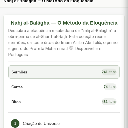
Nahj al-Balāgha — O Método da Eloquência
Nahj al-Balāgha — O Método da Eloquência
Descubra a eloquência e sabedoria de 'Nahj al-Balāgha', a
obra-prima de al-Sharīf al-Raḍī. Esta coleção reúne
sermões, cartas e ditos do Imam Ali ibn Abi Talib, o primo
e genro do Profeta Muhammad ﷺ. Disponível em
Português.
Sermões
241 itens
Cartas
74 itens
Ditos
481 itens
Criação do Universo
1