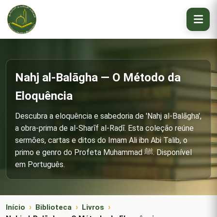
Nahj al-Balāgha — O Método da
Eloquência
Descubra a eloquência e sabedoria de 'Nahj al-Balāgha',
a obra-prima de al-Sharīf al-Raḍī. Esta coleção reúne
sermões, cartas e ditos do Imam Ali ibn Abi Talib, o
primo e genro do Profeta Muhammad ﷺ. Disponível
em Português.
Início
Biblioteca
Livros