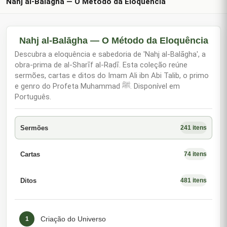
Nahj al-Balāgha — O Método da Eloquência
Nahj al-Balāgha — O Método da Eloquência
Descubra a eloquência e sabedoria de 'Nahj al-Balāgha', a
obra-prima de al-Sharīf al-Raḍī. Esta coleção reúne
sermões, cartas e ditos do Imam Ali ibn Abi Talib, o primo
e genro do Profeta Muhammad ﷺ. Disponível em
Português.
Sermões
241 itens
Cartas
74 itens
Ditos
481 itens
Criação do Universo
1