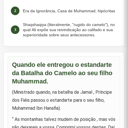
Era da Ignorância, Casa de Muhammad, hipócritas
2
Shaqshaqiya (literalmente, "rugido do camelo"), no
qual Ali expõe sua reivindicação ao califado e sua
3
superioridade sobre seus antecessores.
Sua visão de futuro e sua firmeza no Islã
4
Quando Abbas e Abu Sufyan se ofereceram para
Quando ele entregou o estandarte
jurar lealdade a ele pelo califado após a morte de
5
da Batalha do Camelo ao seu filho
Muhammad.
Muhammad.
Ao ser aconselhado a não perseguir Talha e Zubayr
6
por brigarem, ele disse: "Estou lutando!"
(Ministrado quando, na batalha de Jamal , Príncipe
dos Fiéis passou o estandarte para o seu filho,
Os hipócritas
7
Muhammad Ibn Hanafia).
Sobre Zubayr em um momento apropriado.
“ As montanhas talvez mudem de posição , mas vós
8
não deixareis a vossa. Comprimí vossos dentes. Daí