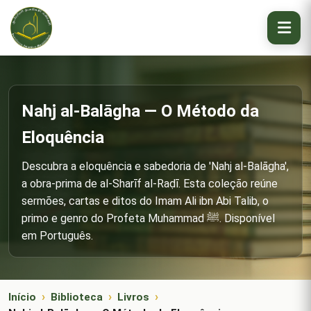
Nahj al-Balāgha — O Método da
Eloquência
Descubra a eloquência e sabedoria de 'Nahj al-Balāgha',
a obra-prima de al-Sharīf al-Raḍī. Esta coleção reúne
sermões, cartas e ditos do Imam Ali ibn Abi Talib, o
primo e genro do Profeta Muhammad ﷺ. Disponível
em Português.
Início
Biblioteca
Livros