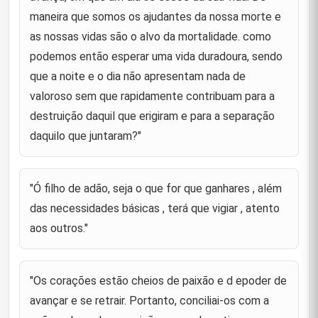
maneira que somos os ajudantes da nossa morte e
"Aquele que galopa com as rédeas soltas tropeça
18
as nossas vidas são o alvo da mortalidade. como
na morte."
podemos então esperar uma vida duradoura, sendo
"Perdoai as falhas das pessoas de consideração,
19
que a noite e o dia não apresentam nada de
porque quando caem no erro, Deus as ergue."
valoroso sem que rapidamente contribuam para a
"A consequência do medo é sempre
destruição daquil que erigiram e para a separação
desapontamento e da timidez , a frustração. As
20
oportunidades passam como as nuvens. Portanto
daquilo que juntaram?"
fazei bom uso delas."
"Nós temos um direito, se este nos é dado, muito
"Ó filho de adão, seja o que for que ganhares , além
bem, caso contrário estaremos montando na prte
21
traseira do camelo( como as pessoas
das necessidades básicas , terá que vigiar , atento
despossuídas) , embora a via
aos outros."
" Para aquele cujos feitos o colocam numa posição
de retaguarda não pode ser dada uma posição de
22
vanguarda, apesar de sua linhagem."
"Os corações estão cheios de paixão e d epoder de
avançar e se retrair. Portanto, conciliai-os com a
"Darmos alívio ao sofrimento é nobre e
proporcionarmos conforto (aos que sofrem)