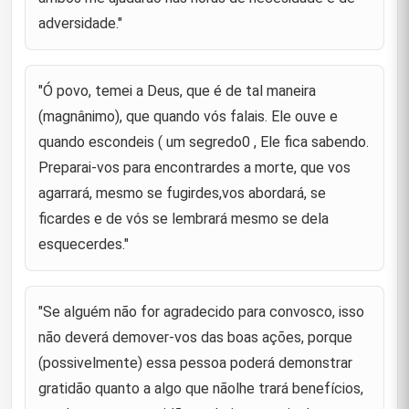
"A valia do homem é de acordo com sua
adversidade."
coragem,sua veracidade é e acordo com o seu
46
equilíbrio de temperamento, seu valor é de acordo
com o seu auto-respeito, e s
"Ó povo, temei a Deus, que é de tal maneira
"A vitória vem da determinação ; a determinação
(magnânimo), que quando vós falais. Ele ouve e
vem da resolução do pensamento e os
47
pensamentos são formados pela retenção dos
quando escondeis ( um segredo0 , Ele fica sabendo.
segredos."
Preparai-vos para encontrardes a morte, que vos
agarrará, mesmo se fugirdes,vos abordará, se
"Temei o ataque de um nobre quando estiver com
48
fome e o de um ignóbil quando estiver saciado."
ficardes e de vós se lembrará mesmo se dela
esquecerdes."
"Os corações das pessoas são como os animais
selvagens , arremetem-se contra quem se põe a
49
domá-los."
"Se alguém não for agradecido para convosco, isso
"Por quanto tempo vossa posição for boa, vossos
50
defeitos permanecerão acobertados."
não deverá demover-vos das boas ações, porque
(possivelmente) essa pessoa poderá demonstrar
"O mais capaz de perdoar é aquele que tem mais
51
gratidão quanto a algo que nãolhe trará benefícios,
poder para punir."