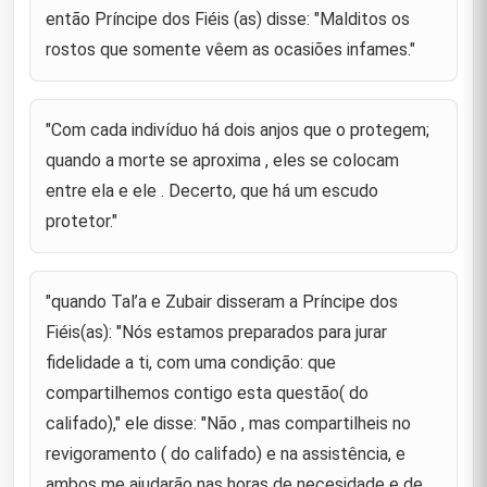
então Príncipe dos Fiéis (as) disse: "Malditos os
Príncipe dos Fiéis(as) disse para um companheiro
durante a enfermidade deste :"Que Deus faça da
rostos que somente vêem as ocasiões infames."
41
tua doença um meio de erradicar os teus pecados,
fica sabendo qu
"Com cada indivíduo há dois anjos que o protegem;
Príncipe dos Fiéis (as) disse referindo-se a khabab
Ibn Arat : "Que Deus tenha misericórdia de Khabab
quando a morte se aproxima , eles se colocam
42
Ibn Arat, porque ele aceitou o Islã de boa vontade,
migrou
entre ela e ele . Decerto, que há um escudo
protetor."
"Abençoada seja a pessoa que sempre teve na
mente a outra vida, agiu de maneira a estar apto a
43
prestar contas, esteve satisfeito com o que lhe era
suficiente e
"quando Tal’a e Zubair disseram a Príncipe dos
Fiéis(as): "Nós estamos preparados para jurar
"Mesmo que eu golpeasse o nariz de um crente
com minha espada para que ele me odiasse, ele
fidelidade a ti, com uma condição: que
44
não o faria, e mesmo que eu empilhasse todas as
compartilhemos contigo esta questão( do
riquezas do mundo per
califado)," ele disse: "Não , mas compartilheis no
"O pecado que vos aborrece é melho aos olhos de
revigoramento ( do califado) e na assistência, e
45
Deus do que a virtude que vos torna orgulhosos."
ambos me ajudarão nas horas de necesidade e de