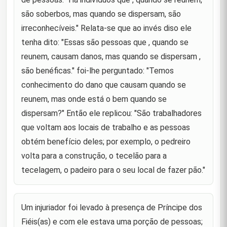
"Aquele que sempre prolonga seus desejos arruína
35
suas ações."
são soberbos, mas quando se dispersam, são
irreconhecíveis." Relata-se que ao invés diso ele
Amirul Mumnin (as) se dirigia à Síria quando um
compatriota de Unbar o encontrou . Ao o verem , os
tenha dito: "Essas são pessoas que , quando se
36
homens se puseram a andar à pé e então correram
reunem, causam danos, mas quando se dispersam ,
na frente del
são benéficas." foi-lhe perguntado: "Temos
Príncipe dos Fiéis (as) disse para seu filho
conhecimento do dano que causam quando se
Hassan(as) : "Ó filho meu, aprende quatro coisas
37
reunem, mas onde está o bem quando se
de mim. Nada te fará mal, se as praticares. A mais
rica das riquez
dispersam?" Então ele replicou: "São trabalhadores
que voltam aos locais de trabalho e as pessoas
"As numerosas orações (voluntárias) não poderão
ocasionar a proximidade de Deus se obliterarem as
38
obtém benefício deles; por exemplo, o pedreiro
obrigatórias."
volta para a construção, o tecelão para a
"a língua do sábio está por trás do seu coração e o
tecelagem, o padeiro para o seu local de fazer pão."
39
coração do tolo está por trás da sua língua."
"O coração do tolo é a sua boca , ao passo que a
Um injuriador foi levado à presença de Príncipe dos
língua do sábio é o seu coração." ( o significado de
40
ambos os dizeres são os mesmos).
Fiéis(as) e com ele estava uma porção de pessoas;