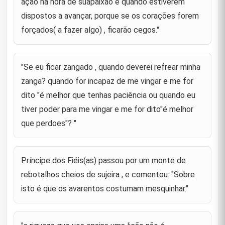
ação na hora de suapaixão e quando estiverem
23
dificuldades significa nos purificar dos grandes
pecados."
dispostos a avançar, porque se os corações forem
forçados( a fazer algo) , ficarão cegos."
"Sempre que uma pessoa oculta algo em seu
coração, isso se manifesta através das palavras
24
fortuitas de sua língua e das expressões do seu
semblante."
"Se eu ficar zangado , quando deverei refrear minha
zanga? quando for incapaz de me vingar e me for
"Continuai andando na vossa doença, até que
25
possais."
dito "é melhor que tenhas paciência ou quando eu
tiver poder para me vingar e me for dito"é melhor
"a melhor das abstenções é a que se oculta."
26
que perdoes"? "
"quando estiverdes fugindo do mundo e a morte
estiver se aproximando, não haverá questão de
27
adiamento ao encontro."
Príncipe dos Fiéis(as) passou por um monte de
rebotalhos cheios de sujeira , e comentou: "Sobre
"Temei! Temei! Por Deus, Ele tanto tem ocultado os
isto é que os avarentos costumam mesquinhar."
vossos pecados que é como se vos tivesse
28
perdoado."
Foi pedido a Príncipe dos Fiéis(as) que discorresse