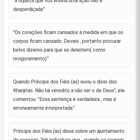
"a riqueza que vos ensina uma lição não é
sobre a fé , e ele disse : " A fé se afirma em quatro
29
suportes : na resignação, na convicção, na justiça e
desperdiçada."
n
"A descrença se apoia sobre quatro suportes:
"Os corações ficam cansados à medida em que os
anseio pelos caprichos, altercação mútua, desvio
30
da verdade e dissensão. Assim, aquele que anseia
corpos ficam cansado. Deveis , portanto procurar
pelos caprichos n
belos dizeres para que se deleitem( como
"O benfeitor é melhor do que o bem e o malfeitor é
revigoramento)."
31
pior do que o próprio mal."
"Sede generosos, não extravagantes; sede
32
econômicos , não mesquinhos."
Quando Príncipe dos Fiéis (as) ouviu o dizer dos
Kharijitas. Não há veredito a não ser o de Deus", ele
"a melhor riqueza é o abandono dos desejos."
33
comentou: "Essa sentença é verdadeira , mas é
erroneamente interpretada."
"Se alguém é rápido em dizer de outras pessoas o
que elas não gostam(de ouvir), (saiba) que elas
34
falam dele aquilo de que ele não tem
conhecimento."
Príncipe dos Fiéis (as) disse sobre um ajuntamento
de pessoas: "Há indivíduos que , quando se reunem,