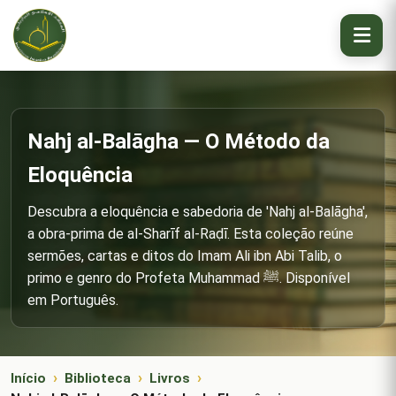
Nahj al-Balāgha — O Método da
Eloquência
Descubra a eloquência e sabedoria de 'Nahj al-Balāgha',
a obra-prima de al-Sharīf al-Raḍī. Esta coleção reúne
sermões, cartas e ditos do Imam Ali ibn Abi Talib, o
primo e genro do Profeta Muhammad ﷺ. Disponível
em Português.
Início
Biblioteca
Livros