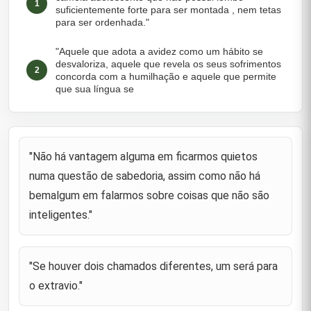
1
suficientemente forte para ser montada , nem tetas
para ser ordenhada."
"Aquele que adota a avidez como um hábito se
desvaloriza, aquele que revela os seus sofrimentos
2
concorda com a humilhação e aquele que permite
que sua língua se
"A mesquinhez é uma vergonha, a covardia é um
defeito, a pobreza incapacita um sábio de
3
argumentar seu caso, e um necessitado é um
"Não há vantagem alguma em ficarmos quietos
estranho em sua própria cidad
numa questão de sabedoria, assim como não há
"A melhor companheira é a submissão à vontade
bemalgum em falarmos sobre coisas que não são
de Deus, o conhecimento é um estado venerável,
4
as boas maneiras são roupa nova e o pensamento
inteligentes."
é um claro espelho."
"O peito do sábio ´o cofre dos seus segredos, a
felicidade é o laço de afeição; a paciência é o
"Se houver dois chamados diferentes, um será para
5
túmulo da deficiência"; (em outra versão): "A
o extravio."
reconciliação é a