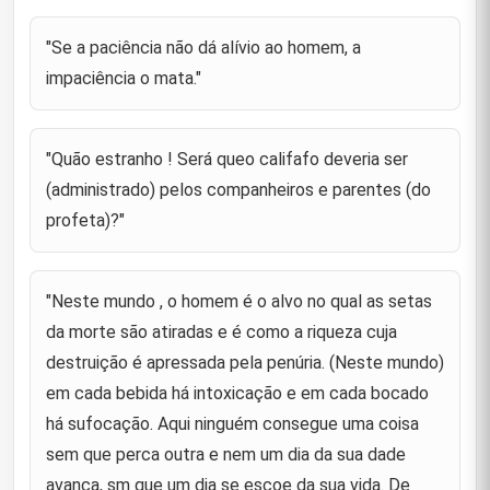
ainda mais indefeso é o que os encontra , mas os
perde."
"Se a paciência não dá alívio ao homem, a
"Quando adquirires pequenos favores , não os
impaciência o mata."
12
descartes com a ingratidão."
"Aquele que é abandonado pelos que estão
13
"Quão estranho ! Será queo califafo deveria ser
próximos é venerado pelos que estão afastados."
(administrado) pelos companheiros e parentes (do
"(Nem) todos os malfeitores podem ser
14
profeta)?"
reprovados."
"Todos os assuntos estão sujeitos ao destino; tanto
15
que às vezes a morte resulta de um esforço."
"Neste mundo , o homem é o alvo no qual as setas
da morte são atiradas e é como a riqueza cuja
Foi solicitado a Príncipe dos Fiéis(as) que
explicasse o dizer do Profeta de Deus
destruição é apressada pela penúria. (Neste mundo)
16
(saas):"disfarçai vossa idade avançada ( tingindo os
em cada bebida há intoxicação e em cada bocado
cabelos) e não tenhais a
há sufocação. Aqui ninguém consegue uma coisa
Príncipe dos Fiéis(as) disse ao se referir ao que se
sem que perca outra e nem um dia da sua dade
recusaram a lutar a seu lado : "Eles abandonaram
17
o que é certo mas não suportaram o que é errado."
avança, sm que um dia se escoe da sua vida. De