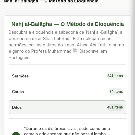
Nahj al-Balāgha — O Método da Eloquência
Nahj al-Balāgha — O Método da Eloquência
Descubra a eloquência e sabedoria de 'Nahj al-Balāgha', a
obra-prima de al-Sharīf al-Raḍī. Esta coleção reúne
sermões, cartas e ditos do Imam Ali ibn Abi Talib, o primo
e genro do Profeta Muhammad ﷺ. Disponível em
Português.
Sermões
241 itens
Cartas
74 itens
Ditos
481 itens
"Durante os distúrbios civis , sede como uma
camela adolescente que não possui lombo