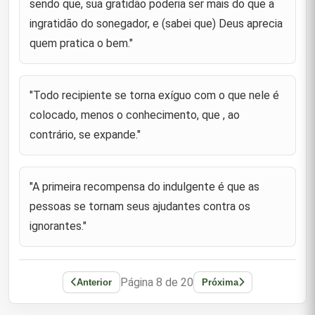
sendo que, sua gratidão poderia ser mais do que a
"A generosidade é aquela qu eprovém da iniciativa
ingratidão do sonegador, e (sabei que) Deus aprecia
de alguém, porque ao darmos quando nos for
52
pedido ou o fazemos por causa do auto-respeito ou
quem pratica o bem."
para evitarmos ce
"Não há riqueza igual à sabedoria, não há pobreza
"Todo recipiente se torna exíguo com o que nele é
igual à ignorância, não há herança igual ao
53
refinamento e não há apoio igual à consulta."
colocado, menos o conhecimento, que , ao
contrário, se expande."
"a paciência é de duas espécies:a paciência que
vos causa sofrimento e a paciência quanto ao que
54
cobiçais."
"A primeira recompensa do indulgente é que as
"Com a riqueza, uma terra estranha é uma terra
natal, enquanto que com a pobreza, mesmo a terra
55
pessoas se tornam seus ajudantes contra os
natal é uma terra estranha."
ignorantes."
"O contentamento é uma riqueza que não diminiu."
(Sayyd Radhi comenta : este dito foi também
56
relatado atribuído ao Profeta(saas) ).
Página 8 de 20
Anterior
Próxima
"A riqueza é o carro-chefe das paixões."
57