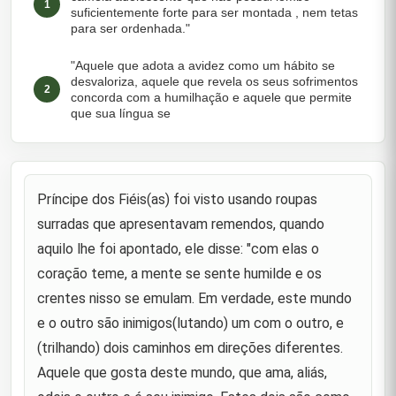
1
suficientemente forte para ser montada , nem tetas
para ser ordenhada."
"Aquele que adota a avidez como um hábito se
desvaloriza, aquele que revela os seus sofrimentos
2
concorda com a humilhação e aquele que permite
que sua língua se
"A mesquinhez é uma vergonha, a covardia é um
defeito, a pobreza incapacita um sábio de
3
argumentar seu caso, e um necessitado é um
Príncipe dos Fiéis(as) foi visto usando roupas
estranho em sua própria cidad
surradas que apresentavam remendos, quando
"A melhor companheira é a submissão à vontade
aquilo lhe foi apontado, ele disse: "com elas o
de Deus, o conhecimento é um estado venerável,
4
as boas maneiras são roupa nova e o pensamento
coração teme, a mente se sente humilde e os
é um claro espelho."
crentes nisso se emulam. Em verdade, este mundo
"O peito do sábio ´o cofre dos seus segredos, a
e o outro são inimigos(lutando) um com o outro, e
felicidade é o laço de afeição; a paciência é o
5
(trilhando) dois caminhos em direções diferentes.
túmulo da deficiência"; (em outra versão): "A
reconciliação é a
Aquele que gosta deste mundo, que ama, aliás,