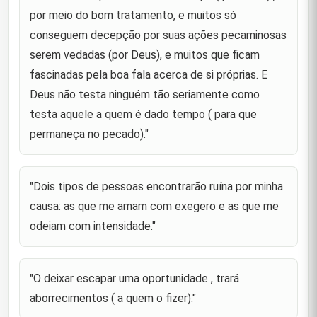
"A valia do homem é de acordo com sua
por meio do bom tratamento, e muitos só
coragem,sua veracidade é e acordo com o seu
46
conseguem decepção por suas ações pecaminosas
equilíbrio de temperamento, seu valor é de acordo
com o seu auto-respeito, e s
serem vedadas (por Deus), e muitos que ficam
fascinadas pela boa fala acerca de si próprias. E
"A vitória vem da determinação ; a determinação
Deus não testa ninguém tão seriamente como
vem da resolução do pensamento e os
47
pensamentos são formados pela retenção dos
testa aquele a quem é dado tempo ( para que
segredos."
permaneça no pecado)."
"Temei o ataque de um nobre quando estiver com
48
fome e o de um ignóbil quando estiver saciado."
"Dois tipos de pessoas encontrarão ruína por minha
"Os corações das pessoas são como os animais
selvagens , arremetem-se contra quem se põe a
49
causa: as que me amam com exegero e as que me
domá-los."
odeiam com intensidade."
"Por quanto tempo vossa posição for boa, vossos
50
defeitos permanecerão acobertados."
"O deixar escapar uma oportunidade , trará
"O mais capaz de perdoar é aquele que tem mais
51
aborrecimentos ( a quem o fizer)."
poder para punir."