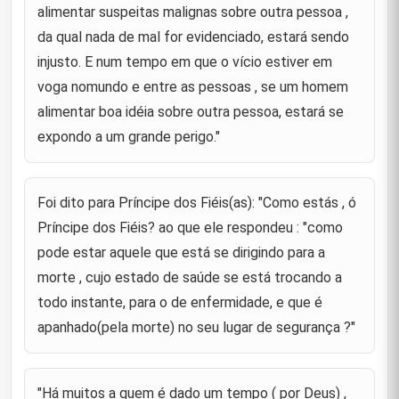
alimentar suspeitas malignas sobre outra pessoa ,
Príncipe dos Fiéis(as) disse para um companheiro
da qual nada de mal for evidenciado, estará sendo
durante a enfermidade deste :"Que Deus faça da
41
tua doença um meio de erradicar os teus pecados,
injusto. E num tempo em que o vício estiver em
fica sabendo qu
voga nomundo e entre as pessoas , se um homem
Príncipe dos Fiéis (as) disse referindo-se a khabab
alimentar boa idéia sobre outra pessoa, estará se
Ibn Arat : "Que Deus tenha misericórdia de Khabab
42
expondo a um grande perigo."
Ibn Arat, porque ele aceitou o Islã de boa vontade,
migrou
"Abençoada seja a pessoa que sempre teve na
Foi dito para Príncipe dos Fiéis(as): "Como estás , ó
mente a outra vida, agiu de maneira a estar apto a
43
prestar contas, esteve satisfeito com o que lhe era
Príncipe dos Fiéis? ao que ele respondeu : "como
suficiente e
pode estar aquele que está se dirigindo para a
morte , cujo estado de saúde se está trocando a
"Mesmo que eu golpeasse o nariz de um crente
com minha espada para que ele me odiasse, ele
todo instante, para o de enfermidade, e que é
44
não o faria, e mesmo que eu empilhasse todas as
riquezas do mundo per
apanhado(pela morte) no seu lugar de segurança ?"
"O pecado que vos aborrece é melho aos olhos de
45
Deus do que a virtude que vos torna orgulhosos."
"Há muitos a quem é dado um tempo ( por Deus) ,