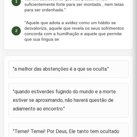
1
suficientemente forte para ser montada , nem tetas
para ser ordenhada."
"Aquele que adota a avidez como um hábito se
desvaloriza, aquele que revela os seus sofrimentos
2
concorda com a humilhação e aquele que permite
que sua língua se
"A mesquinhez é uma vergonha, a covardia é um
defeito, a pobreza incapacita um sábio de
3
argumentar seu caso, e um necessitado é um
"a melhor das abstenções é a que se oculta."
estranho em sua própria cidad
"A melhor companheira é a submissão à vontade
de Deus, o conhecimento é um estado venerável,
4
"quando estiverdes fugindo do mundo e a morte
as boas maneiras são roupa nova e o pensamento
é um claro espelho."
estiver se aproximando, não haverá questão de
adiamento ao encontro."
"O peito do sábio ´o cofre dos seus segredos, a
felicidade é o laço de afeição; a paciência é o
5
túmulo da deficiência"; (em outra versão): "A
reconciliação é a
"Temei! Temei! Por Deus, Ele tanto tem ocultado