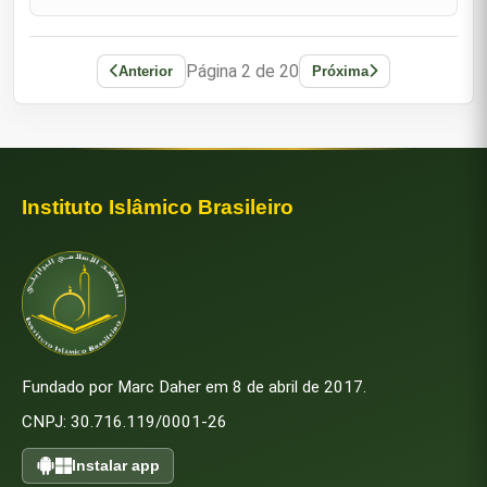
liberte e se a
"Um dizer sábio é um artigo perdido de um crente.
Página 2 de 20
Anterior
Próxima
Portanto, aprendei os dizeres sábios, embora
79
sejam de pessoas hipócritas."
"A dignidade de cada homem fica por conta das
80
suas obtenções."
Instituto Islâmico Brasileiro
"Comunico-vos cinco coisas em busca das quais,
se guiardes rápido vossos camelos, as achareis
81
dignas. Nenhum de vós deve depositar esperança
senão em Deus; nenh
Príncipe dos Fiéis (as) disse para um homem que
muito o louvava, embora este não o admirasse: "
82
Eu estou abaixo do que expressas e acima do que
sentes em teu co
Fundado por Marc Daher em 8 de abril de 2017.
CNPJ: 30.716.119/0001-26
"Os sobreviventes de uma batalha são em grande
83
número e têm uma enorme prole."
Instalar app