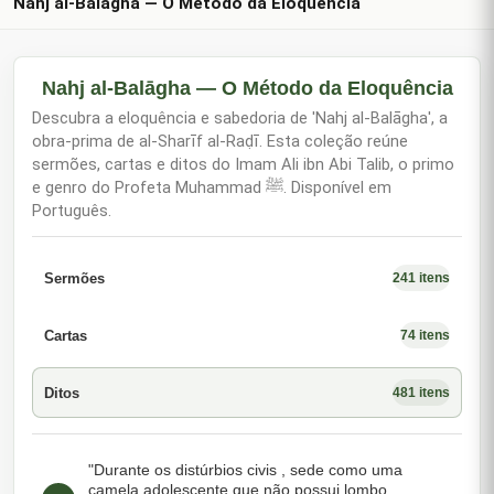
Nahj al-Balāgha — O Método da Eloquência
Nahj al-Balāgha — O Método da Eloquência
Descubra a eloquência e sabedoria de 'Nahj al-Balāgha', a
obra-prima de al-Sharīf al-Raḍī. Esta coleção reúne
sermões, cartas e ditos do Imam Ali ibn Abi Talib, o primo
e genro do Profeta Muhammad ﷺ. Disponível em
Português.
Sermões
241 itens
Cartas
74 itens
Ditos
481 itens
"Durante os distúrbios civis , sede como uma
camela adolescente que não possui lombo