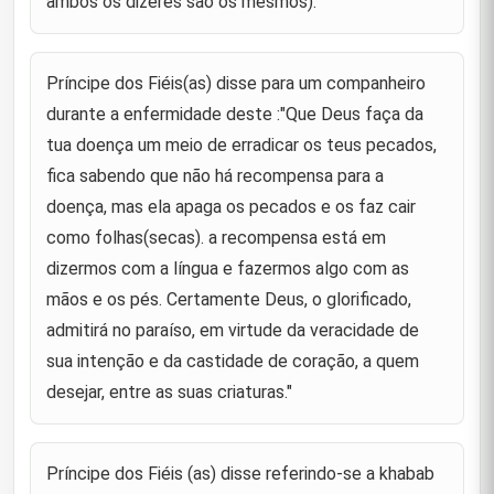
ambos os dizeres são os mesmos).
"A generosidade é aquela qu eprovém da iniciativa
de alguém, porque ao darmos quando nos for
52
pedido ou o fazemos por causa do auto-respeito ou
Príncipe dos Fiéis(as) disse para um companheiro
para evitarmos ce
durante a enfermidade deste :"Que Deus faça da
"Não há riqueza igual à sabedoria, não há pobreza
tua doença um meio de erradicar os teus pecados,
igual à ignorância, não há herança igual ao
53
refinamento e não há apoio igual à consulta."
fica sabendo que não há recompensa para a
doença, mas ela apaga os pecados e os faz cair
"a paciência é de duas espécies:a paciência que
vos causa sofrimento e a paciência quanto ao que
54
como folhas(secas). a recompensa está em
cobiçais."
dizermos com a língua e fazermos algo com as
mãos e os pés. Certamente Deus, o glorificado,
"Com a riqueza, uma terra estranha é uma terra
natal, enquanto que com a pobreza, mesmo a terra
55
admitirá no paraíso, em virtude da veracidade de
natal é uma terra estranha."
sua intenção e da castidade de coração, a quem
"O contentamento é uma riqueza que não diminiu."
desejar, entre as suas criaturas."
(Sayyd Radhi comenta : este dito foi também
56
relatado atribuído ao Profeta(saas) ).
Príncipe dos Fiéis (as) disse referindo-se a khabab
"A riqueza é o carro-chefe das paixões."
57