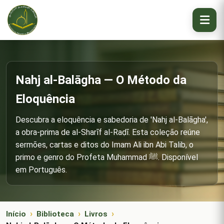
Nahj al-Balāgha — O Método da
Eloquência
Descubra a eloquência e sabedoria de 'Nahj al-Balāgha',
a obra-prima de al-Sharīf al-Raḍī. Esta coleção reúne
sermões, cartas e ditos do Imam Ali ibn Abi Talib, o
primo e genro do Profeta Muhammad ﷺ. Disponível
em Português.
Início
Biblioteca
Livros