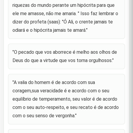
riquezas do mundo perante um hipócrita para que
"Deixar de se ter o que se necessita é mais fácil do
ele me amasse, não me amaria. " Isso faz lembrar o
65
que se pedir a uma pessoa inadequada."
dizer do profeta (saas): "Ó Ali, o crente jamais te
"Não vos sintais envergonhados por pouco dardes
odiará e o hipócrita jamais te amará."
66
porquanto a recusa é menos que isso."
"A caridade é o adorno da pobreza, enquanto que a
67
"O pecado que vos aborrece é melho aos olhos de
gratidão é o adorno da riqueza."
Deus do que a virtude que vos torna orgulhosos."
"Se o que tendes em mira não se tornar realidade,
68
não vos preocupeis em serdes como sois."
"A valia do homem é de acordo com sua
"Não encontrareis uma pessoa ignorante , a não
69
ser numa circunstância ou noutra."
coragem,sua veracidade é e acordo com o seu
equilíbrio de temperamento, seu valor é de acordo
"À medida que a inteligência aumenta , a fala
70
diminui."
com o seu auto-respeito, e seu recato é de acordo
com o seu senso de vergonha."
"O tempo consome os corpos , renova os desejos ,
aproxima a morte e leva embora as aspirações.
71
aquele que tiver sucesso com ele encontrará