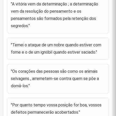
aborrecimentos e aque
"A vitória vem da determinação ; a determinação
vem da resolução do pensamento e os
"Aquele que se colocar como líder das pessoas terá
que começar por educar a si próprio antes de
pensamentos são formados pela retenção dos
72
educar aos outros; e seu ensinamento terá de ser
segredos."
pela sua própri
"O inspirar do homem é um passo rumo à morte."
73
"Temei o ataque de um nobre quando estiver com
"Todas as coisas com as quais se conta passarão ,
fome e o de um ignóbil quando estiver saciado."
74
e todas as coisas, as quais se espera, virão."
"Se os assuntos se misturarem, os últimos deverão
75
ser apreciados de acordo com os primeiros."
"Os corações das pessoas são como os animais
selvagens , arremetem-se contra quem se põe a
Um homem quis saber de Príncipe dos Fiéis (as):
domá-los."
"Será que o irmos combater os sírios foi destinado
77
por Deus ?" Príncipe dos Fiéis deu-lhe uma
resposta detalhada
"Por quanto tempo vossa posição for boa, vossos
"Aprendei sábios pontos desde onde possam estar,
porquanto se um dizer sábio se encontrar no peito
defeitos permanecerão acobertados."
78
de um hipócrita , ele se alvoroçará até que se