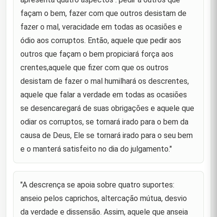
façam o bem, fazer com que outros desistam de
"Aquele que galopa com as rédeas soltas tropeça
18
na morte."
fazer o mal, veracidade em todas as ocasiões e
ódio aos corruptos. Então, aquele que pedir aos
"Perdoai as falhas das pessoas de consideração,
19
outros que façam o bem propiciará força aos
porque quando caem no erro, Deus as ergue."
crentes,aquele que fizer com que os outros
"A consequência do medo é sempre
desistam de fazer o mal humilhará os descrentes,
desapontamento e da timidez , a frustração. As
20
oportunidades passam como as nuvens. Portanto
aquele que falar a verdade em todas as ocasiões
fazei bom uso delas."
se desencaregará de suas obrigações e aquele que
"Nós temos um direito, se este nos é dado, muito
odiar os corruptos, se tornará irado para o bem da
bem, caso contrário estaremos montando na prte
21
causa de Deus, Ele se tornará irado para o seu bem
traseira do camelo( como as pessoas
despossuídas) , embora a via
e o manterá satisfeito no dia do julgamento."
" Para aquele cujos feitos o colocam numa posição
de retaguarda não pode ser dada uma posição de
22
"A descrença se apoia sobre quatro suportes:
vanguarda, apesar de sua linhagem."
anseio pelos caprichos, altercação mútua, desvio
"Darmos alívio ao sofrimento é nobre e
da verdade e dissensão. Assim, aquele que anseia
proporcionarmos conforto (aos que sofrem)