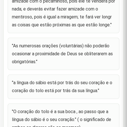
amizade com o pecaminoso, pois ele te venderá por
"A valia do homem é de acordo com sua
nada; e deverás evitar fazer amizade com o
coragem,sua veracidade é e acordo com o seu
46
equilíbrio de temperamento, seu valor é de acordo
mentiroso, pois é igual a miragem; te fará ver longr
com o seu auto-respeito, e s
as coisas que estão próximas as que estão longe."
"A vitória vem da determinação ; a determinação
vem da resolução do pensamento e os
47
pensamentos são formados pela retenção dos
"As numerosas orações (voluntárias) não poderão
segredos."
ocasionar a proximidade de Deus se obliterarem as
"Temei o ataque de um nobre quando estiver com
obrigatórias."
48
fome e o de um ignóbil quando estiver saciado."
"Os corações das pessoas são como os animais
selvagens , arremetem-se contra quem se põe a
49
"a língua do sábio está por trás do seu coração e o
domá-los."
coração do tolo está por trás da sua língua."
"Por quanto tempo vossa posição for boa, vossos
50
defeitos permanecerão acobertados."
"O coração do tolo é a sua boca , ao passo que a
"O mais capaz de perdoar é aquele que tem mais
51
língua do sábio é o seu coração." ( o significado de
poder para punir."