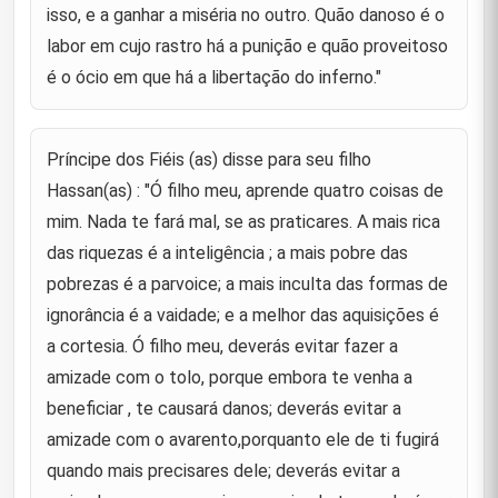
isso, e a ganhar a miséria no outro. Quão danoso é o
Príncipe dos Fiéis(as) disse para um companheiro
labor em cujo rastro há a punição e quão proveitoso
durante a enfermidade deste :"Que Deus faça da
41
tua doença um meio de erradicar os teus pecados,
é o ócio em que há a libertação do inferno."
fica sabendo qu
Príncipe dos Fiéis (as) disse referindo-se a khabab
Ibn Arat : "Que Deus tenha misericórdia de Khabab
Príncipe dos Fiéis (as) disse para seu filho
42
Ibn Arat, porque ele aceitou o Islã de boa vontade,
Hassan(as) : "Ó filho meu, aprende quatro coisas de
migrou
mim. Nada te fará mal, se as praticares. A mais rica
"Abençoada seja a pessoa que sempre teve na
das riquezas é a inteligência ; a mais pobre das
mente a outra vida, agiu de maneira a estar apto a
43
prestar contas, esteve satisfeito com o que lhe era
pobrezas é a parvoice; a mais inculta das formas de
suficiente e
ignorância é a vaidade; e a melhor das aquisições é
a cortesia. Ó filho meu, deverás evitar fazer a
"Mesmo que eu golpeasse o nariz de um crente
com minha espada para que ele me odiasse, ele
amizade com o tolo, porque embora te venha a
44
não o faria, e mesmo que eu empilhasse todas as
riquezas do mundo per
beneficiar , te causará danos; deverás evitar a
amizade com o avarento,porquanto ele de ti fugirá
"O pecado que vos aborrece é melho aos olhos de
45
quando mais precisares dele; deverás evitar a
Deus do que a virtude que vos torna orgulhosos."