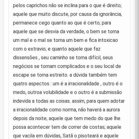
23
dificuldades significa nos purificar dos grandes
pelos caprichos não se inclina para o que é direito;
pecados."
aquele que muito discute, por causa da ignorância,
"Sempre que uma pessoa oculta algo em seu
permanece cego quanto ao que é certo; para
coração, isso se manifesta através das palavras
24
aquele que se desvia da verdade, o bem se torna
fortuitas de sua língua e das expressões do seu
semblante."
um mal e o mal se torna um bem e fica intoxicao
com o extravio; e quanto aquele que faz
"Continuai andando na vossa doença, até que
25
dissensões , seu caminho se torna difícil, seus
possais."
negócios se tornam complicados e o seu local de
"a melhor das abstenções é a que se oculta."
26
escape se torna estreito. a dúvida também tem
quatro aspectos : um é a irracionalidade , outro é o
"quando estiverdes fugindo do mundo e a morte
medo, outroa volubilidade e o outro é a submissão
estiver se aproximando, não haverá questão de
27
adiamento ao encontro."
indevida a todas as coisas. assim, para quem adotar
a irracionalidade como norma, não haverá a aurora
"Temei! Temei! Por Deus, Ele tanto tem ocultado os
vossos pecados que é como se vos tivesse
28
depois da noite; aquele que tem medo do que lhe
perdoado."
possa acontecer tem de correr de costas; aquele
que vacila em dúvidas, Satã o pisoteará e aquele
Foi pedido a Príncipe dos Fiéis(as) que discorresse