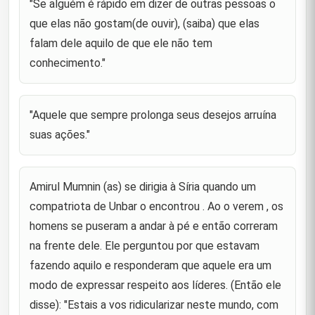
"Aquele que sempre prolonga seus desejos arruína
"Se alguém é rápido em dizer de outras pessoas o
35
suas ações."
que elas não gostam(de ouvir), (saiba) que elas
falam dele aquilo de que ele não tem
Amirul Mumnin (as) se dirigia à Síria quando um
compatriota de Unbar o encontrou . Ao o verem , os
conhecimento."
36
homens se puseram a andar à pé e então correram
na frente del
Príncipe dos Fiéis (as) disse para seu filho
"Aquele que sempre prolonga seus desejos arruína
Hassan(as) : "Ó filho meu, aprende quatro coisas
37
suas ações."
de mim. Nada te fará mal, se as praticares. A mais
rica das riquez
"As numerosas orações (voluntárias) não poderão
Amirul Mumnin (as) se dirigia à Síria quando um
ocasionar a proximidade de Deus se obliterarem as
38
obrigatórias."
compatriota de Unbar o encontrou . Ao o verem , os
homens se puseram a andar à pé e então correram
"a língua do sábio está por trás do seu coração e o
39
na frente dele. Ele perguntou por que estavam
coração do tolo está por trás da sua língua."
fazendo aquilo e responderam que aquele era um
"O coração do tolo é a sua boca , ao passo que a
modo de expressar respeito aos líderes. (Então ele
língua do sábio é o seu coração." ( o significado de
40
ambos os dizeres são os mesmos).
disse): "Estais a vos ridicularizar neste mundo, com