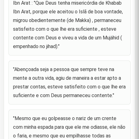
Ibn Arat : "Que Deus tenha misericórdia de Khabab
"Aquele que vos admoesta é como o que vos dá as
Ibn Arat, porque ele aceitou o Islã de boa vontade,
58
boas novas."
migrou obedientemente (de Makka) , permaneceu
satisfeito com o que lhe era suficiente , esteve
"a língua é uma fera; se ficar solta, devorará."
59
contente com Deus e viveu a vida de um Mujáhid (
empenhado no jihad)."
"A mulher é um escorpião cuja ferroada é doce."
60
"Se com um cumprimento fordes abordados,
retribuí com outro melhor. Se vos for estendida uma
"Abençoada seja a pessoa que sempre teve na
61
mão de ajuda, fazei um favor melhor em troca ,
mente a outra vida, agiu de maneira a estar apto a
embora o crédito per
prestar contas, esteve satisfeito com o que lhe era
"O intercessor é a asa daquele que procura."
62
suficiente e com Deus permaneceu contente."
"As pessoas apegadas ao mundo são como
viajantes que estão sendo carregados enquanto
63
"Mesmo que eu golpeasse o nariz de um crente
dormem."
com minha espada para que ele me odiasse, ele não
o faria, e mesmo que eu empilhasse todas as
"A escassez de amigos denota estranheza."
64