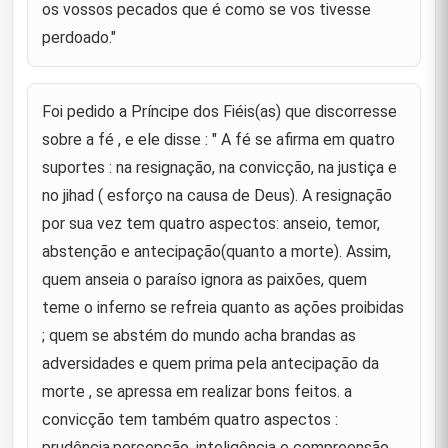
os vossos pecados que é como se vos tivesse
"Aquele que se auto-admira atrai muitos oponentes
para si; a caridade é uma cura eficiente; as ações
perdoado."
6
das pessoas na vida presente estarão diante de
seus olhos n
"Quão maravilhoso é o humano, que fala com
Foi pedido a Príncipe dos Fiéis(as) que discorresse
gordura,conversa com um pedaço de carne, ouve
7
sobre a fé , e ele disse : " A fé se afirma em quatro
com um osso e respira através de um buraco."
suportes : na resignação, na convicção, na justiça e
"Quando este mundo avança em direção a alguém
no jihad ( esforço na causa de Deus). A resignação
(com seus favores), ele lhe atribui o bem do outro,
8
e quando dele foge, o priva do seu próprio bem."
por sua vez tem quatro aspectos: anseio, temor,
abstenção e antecipação(quanto a morte). Assim,
"Tratai as pessoas de maneira tal, que se
quem anseia o paraíso ignora as paixões, quem
morrerdes, chorarão por vós e se viverdes,
9
ansiarão por estar convosco."
teme o inferno se refreia quanto as ações proibidas
; quem se abstém do mundo acha brandas as
"Quando adquirirides poder sobre o vosso
adversário, perdoai-o como agradecimento por
10
adversidades e quem prima pela antecipação da
terdes sido capacitado a sobrepujá-lo."
morte , se apressa em realizar bons feitos. a
convicção tem também quatro aspectos :
"O mais indefeso dos homens é aquele que não
encontra alguns irmãos durante a vida; porém
prudência,percepção, inteligência e compreensão,
11