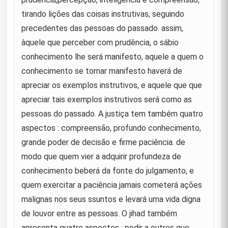
ainda mais indefeso é o que os encontra , mas os
perde."
tirando lições das coisas instrutivas, seguindo
precedentes das pessoas do passado. assim,
"Quando adquirires pequenos favores , não os
12
àquele que perceber com prudência, o sábio
descartes com a ingratidão."
conhecimento lhe será manifesto, aquele a quem o
"Aquele que é abandonado pelos que estão
13
conhecimento se tornar manifesto haverá de
próximos é venerado pelos que estão afastados."
apreciar os exemplos instrutivos, e aquele que que
"(Nem) todos os malfeitores podem ser
apreciar tais exemplos instrutivos será como as
14
reprovados."
pessoas do passado. A justiça tem também quatro
"Todos os assuntos estão sujeitos ao destino; tanto
aspectos : compreensão, profundo conhecimento,
15
que às vezes a morte resulta de um esforço."
grande poder de decisão e firme paciência. de
modo que quem vier a adquirir profundeza de
Foi solicitado a Príncipe dos Fiéis(as) que
explicasse o dizer do Profeta de Deus
conhecimento beberá da fonte do julgamento, e
16
(saas):"disfarçai vossa idade avançada ( tingindo os
cabelos) e não tenhais a
quem exercitar a paciência jamais cometerá ações
malignas nos seus ssuntos e levará uma vida digna
Príncipe dos Fiéis(as) disse ao se referir ao que se
de louvor entre as pessoas. O jihad também
recusaram a lutar a seu lado : "Eles abandonaram
17
o que é certo mas não suportaram o que é errado."
apresenta quatro aspectos : pedir a outros que